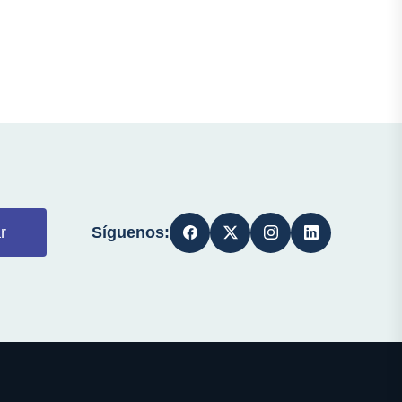
Síguenos:
r