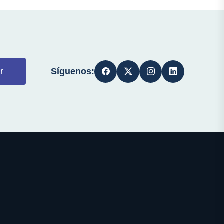
Síguenos:
r